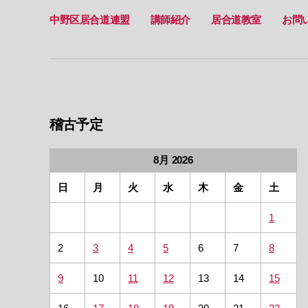
中野区居合道連盟
講師紹介
居合道教室
お問
稽古予定
8月 2026
日
月
火
水
木
金
土
1
2
3
4
5
6
7
8
9
10
11
12
13
14
15