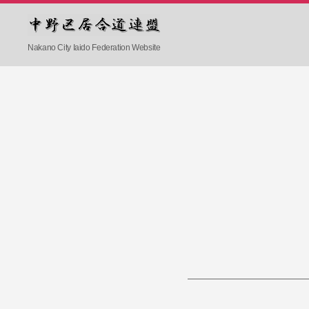
中
Nakano City Iaido Federation Website
野
区
居
合
道
連
盟