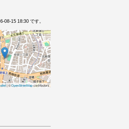
8-15 18:30 です。
aflet
| ©
OpenStreetMap
contributors