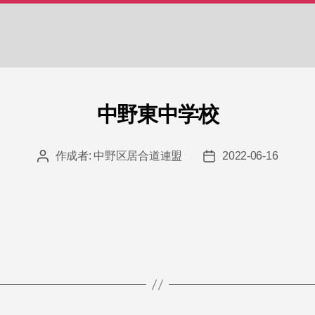
中野東中学校
作成者:
中野区居合道連盟
2022-06-16
投
投
稿
稿
者
日