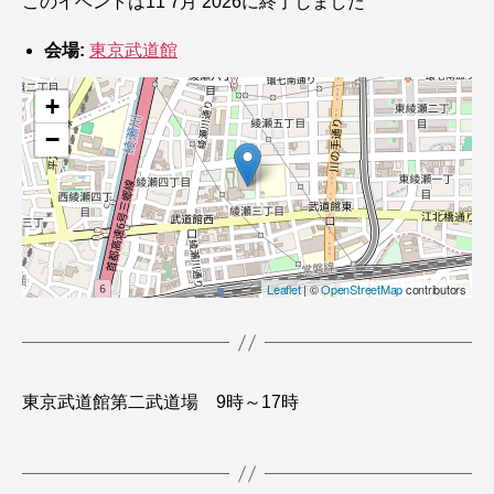
このイベントは11 7月 2026に終了しました
会場:
東京武道館
+
−
Leaflet
| ©
OpenStreetMap
contributors
東京武道館第二武道場 9時～17時