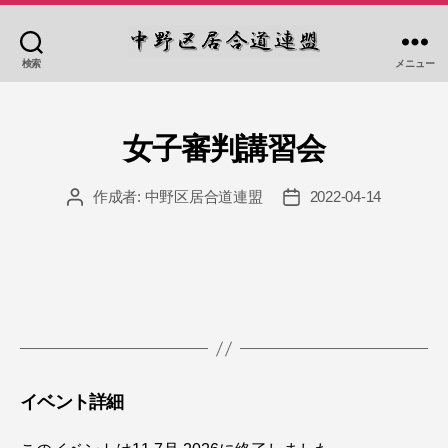
検索
メニュー
中
野
区
居
女子審判講習会
合
道
作成者:
中野区居合道連盟
2022-04-14
投
投
連
稿
稿
盟
者
日
イベント詳細