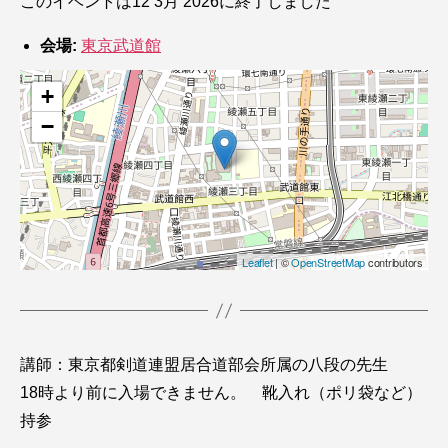
このイベントは12 3月 2026に終了しました
会場:
東京武道館
+
−
Leaflet
| ©
OpenStreetMap
contributors
講師：東京都剣道連盟居合道部会所属の八段の先生
18時より前に入場できません。 靴入れ（ポリ袋など）
持参