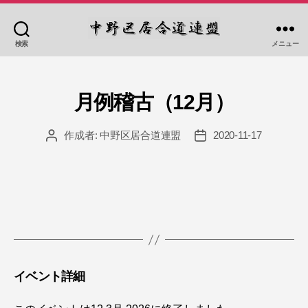
検索
メニュー
中
野
区
居
月例稽古（12月）
合
道
作成者:
中野区居合道連盟
2020-11-17
投
投
連
稿
稿
盟
者
日
イベント詳細