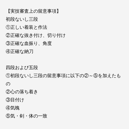
【実技審査上の留意事項】
初段ないし三段
①正しい着装と作法
②正確な抜き付け、切り付け
③正確な血振り、角度
④正確な納刀
四段および五段
①初段ないし三段の留意事項に以下の②～⑤を加えたも
の
②心の落ち着き
③目付け
④気魄
⑤気・剣・体の一致