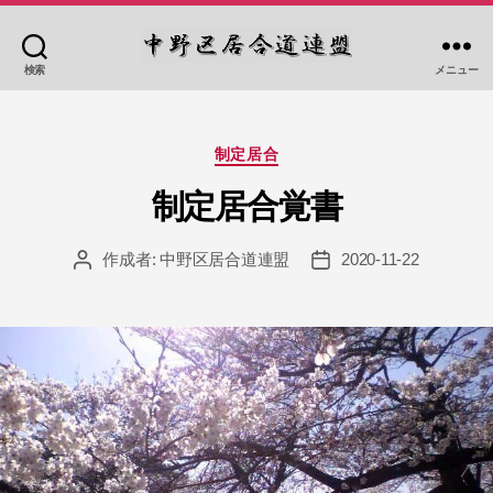
検索
メニュー
中
野
区
カ
居
制定居合
テ
合
ゴ
制定居合覚書
道
リ
連
ー
作成者:
中野区居合道連盟
2020-11-22
盟
投
投
稿
稿
者
日